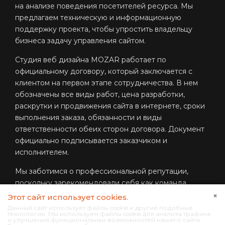
на анализе поведения посетителей ресурса. Мы
предлагаем техническую и информационную
поддержку проекта, чтобы упростить владельцу
бизнеса задачу управления сайтом.
Студия веб дизайна MOZAR
работает по
официальному договору, который заключается с
клиентом на первом этапе сотрудничества. В нем
обозначены все виды работ, цена разработки,
раскрутки и продвижения сайта в интернете, сроки
выполнения заказа, обязанности и виды
ответственности обеих сторон договора. Документ
официально подписывается заказчиком и
исполнителем.
Мы заботимся о профессиональной репутации,
поскольку зарекомендовали себя как команда
экспертов, способная помочь каждому клиенту
×
Этот сайт использует cookies.
развить онлайн-бизнес до стабильного роста
Данный сайт использует файлы cookie и другие подобные
технологии. Мы используем файлы cookie для анализа трафика
прибыли. Мы заинтересованы в положительном
и улучшения функциональных возможностей нашего сайта.