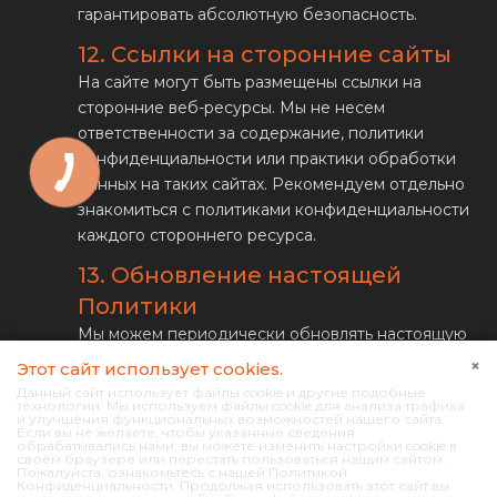
гарантировать абсолютную безопасность.
12. Ссылки на сторонние сайты
На сайте могут быть размещены ссылки на
сторонние веб-ресурсы. Мы не несем
ответственности за содержание, политики
конфиденциальности или практики обработки
данных на таких сайтах. Рекомендуем отдельно
знакомиться с политиками конфиденциальности
каждого стороннего ресурса.
13. Обновление настоящей
Политики
Мы можем периодически обновлять настоящую
Политику конфиденциальности. Актуальная
×
Этот сайт использует cookies.
версия всегда размещается на этой странице с
Данный сайт использует файлы cookie и другие подобные
технологии. Мы используем файлы cookie для анализа трафика
указанием даты последнего обновления.
и улучшения функциональных возможностей нашего сайта.
Если вы не желаете, чтобы указанные сведения
обрабатывались нами, вы можете изменить настройки cookie в
14. Контакты
своём браузере или перестать пользоваться нашим сайтом.
Пожалуйста, ознакомьтесь с нашей Политикой
ФЛП Яремчук И.П.
Конфиденциальности. Продолжая использовать этот сайт вы