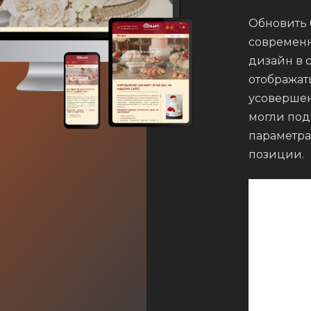
Обновить 
современн
дизайн в 
отображат
усовершен
могли под
параметра
позиции.