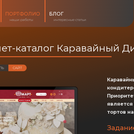
ПОРТФОЛИО
БЛОГ
наши работы
интересные статьи
ет-каталог Каравайный 
ЛЬ
САЙТ
Каравайн
кондитер
Приорите
является
тортов на
Задани